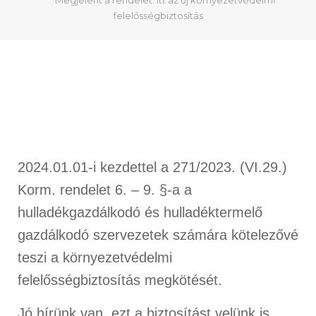
Megjelent a rendelet: itt az új környezetvédelmi
felelősségbiztosítás
2024.01.01-i kezdettel a 271/2023. (VI.29.)
Korm. rendelet 6. – 9. §-a a
hulladékgazdálkodó és hulladéktermelő
gazdálkodó szervezetek számára
kötelezővé
teszi a környezetvédelmi
felelősségbiztosítás megkötését
.
Jó hírünk van, ezt a biztosítást velünk is