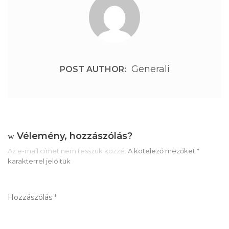
Generali
POST AUTHOR:
Vélemény, hozzászólás?
Az e-mail címet nem tesszük közzé.
A kötelező mezőket
*
karakterrel jelöltük
Hozzászólás
*