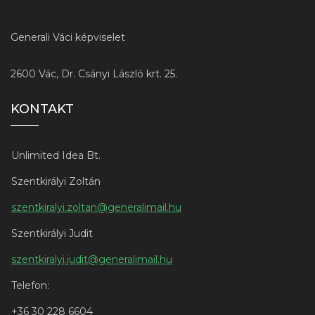
Generali Váci képviselet
2600 Vác, Dr. Csányi László krt. 25.
KONTAKT
Unlimited Idea Bt.
Szentkirályi Zoltán
szentkiralyi.zoltan@generalimail.hu
Szentkirályi Judit
szentkiralyi.judit@generalimail.hu
Telefon:
+3
6 30 228 6604