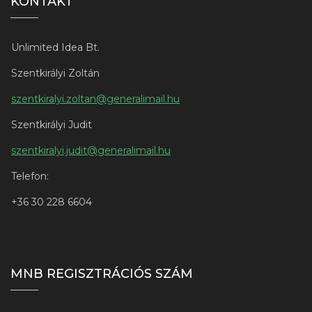
KONTAKT
Unlimited Idea Bt.
Szentkirályi Zoltán
szentkiralyi.zoltan@generalimail.hu
Szentkirályi Judit
szentkiralyi.judit@generalimail.hu
Telefon:
+3
6 30 228 6604
MNB REGISZTRÁCIÓS SZÁM