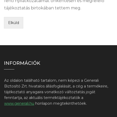
fenti nyilatkozataimat önkéntesen és megfelelő
tájékoztatás birtokában tettem meg.
Elküld
INFORMÁCIÓK
Az oldalon található tartalom, nem képezi a Generali
Biztosító Zrt. hivatalos állásfoglalását, a cég a termékeire,
tájékoztató anyagaira vonatkozó változtatás jogát
fenntartja, az aktuális terméktájékoztatók a
www.generali.hu
honlapon megtekinthetőek.