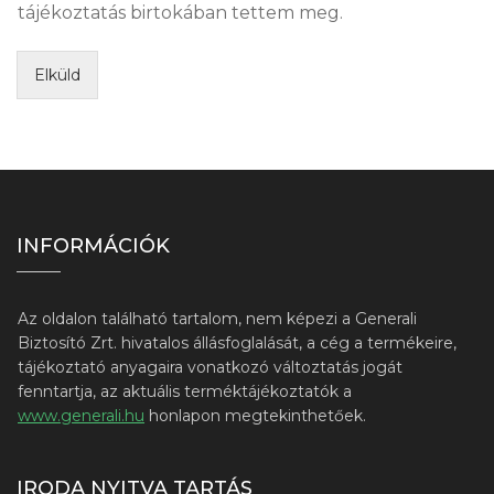
tájékoztatás birtokában tettem meg.
Elküld
INFORMÁCIÓK
Az oldalon található tartalom, nem képezi a Generali
Biztosító Zrt. hivatalos állásfoglalását, a cég a termékeire,
tájékoztató anyagaira vonatkozó változtatás jogát
fenntartja, az aktuális terméktájékoztatók a
www.generali.hu
honlapon megtekinthetőek.
IRODA NYITVA TARTÁS