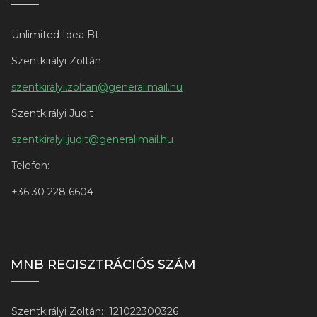
Unlimited Idea Bt.
Szentkirályi Zoltán
szentkiralyi.zoltan@generalimail.hu
Szentkirályi Judit
szentkiralyi.judit@generalimail.hu
Telefon:
+3
6 30 228 6604
MNB REGISZTRÁCIÓS SZÁM
Szentkirályi Zoltán:
121022300326