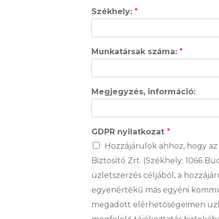
Székhely:
*
Munkatársak száma:
*
Megjegyzés, információ:
GDPR nyilatkozat
*
Hozzájárulok ahhoz, hogy az U
Biztosító Zrt. (Székhely: 1066 
üzletszerzés céljából, a hozzájá
egyenértékű más egyéni kommunik
megadott elérhetőségeimen üzlet