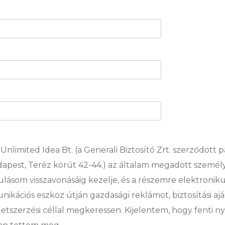
nlimited Idea Bt. (a Generali Biztosító Zrt. szerződött p
Budapest, Teréz körút 42-44.) az általam megadott szemé
rulásom visszavonásáig kezelje, és a részemre elektroniku
ációs eszköz útján gazdasági reklámot, biztosítási ajá
szerzési céllal megkeressen. Kijelentem, hogy fenti n