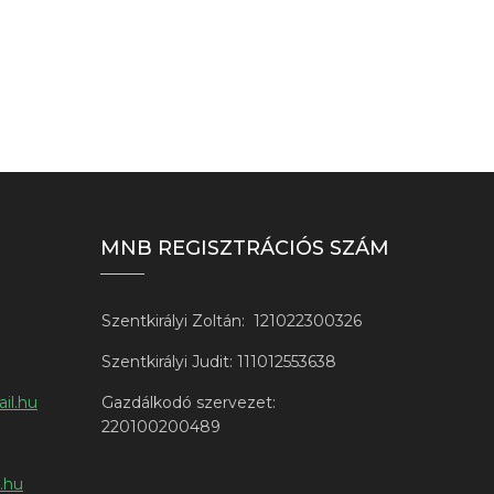
MNB REGISZTRÁCIÓS SZÁM
Szentkirályi Zoltán:
121022300326
Szentkirályi Judit: 111012553638
il.hu
Gazdálkodó szervezet:
220100200489
l.hu