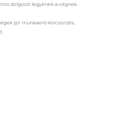
sznos dolgozói legyenek a cégnek.
ségek (pl. munkaerő-kölcsönzés,
ő.