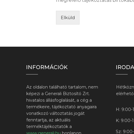
megfelelő tájékoztatás birtoká
Elküld
INFORMÁCIÓK
IRODA
Az oldalon található tartalom, nem
Hétközn
képezi a Generali Biztosító Zrt.
elérhet
hivatalos állásfoglalását, a cég a
termékeire, tájékoztató anyagaira
H: 9:00-
vonatkozó változtatás jogát
fenntartja, az aktuális
K: 9:00-
terméktájékoztatók a
Sz: 9:00
www.generali.hu
honlapon