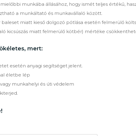
 mielőbbi munkába állásához, hogy ismét teljes értékű, ha
ztható a munkáltató és munkavállaló között.
aleset miatt kieső dolgozó pótlása esetén felmerülő költ
 való kicsúszás miatt felmerülő kötbér) mértéke csökkenthet
ökéletes, mert:
tet esetén anyagi segítséget jelent.
al életbe lép
ó vagy munkahelyi és úti védelem
iterjed.
!