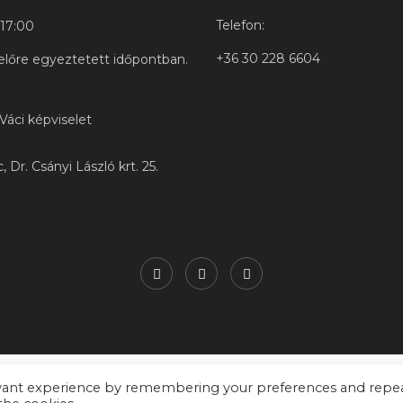
Telefon:
-17:00
+3
6 30 228 6604
 előre egyeztetett időpontban.
 Váci képviselet
 Dr. Csányi László krt. 25.
evant experience by remembering your preferences and repe