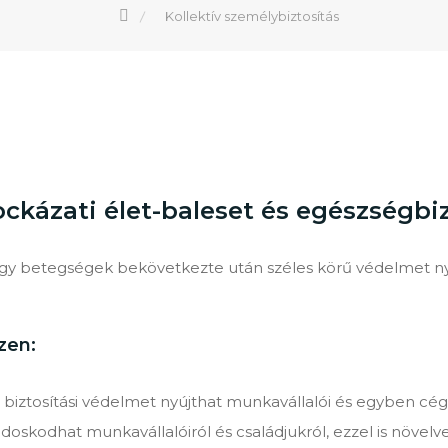
Kollektív személybiztosítás
ckázati élet-baleset és egészségbiz
gy betegségek bekövetkezte után széles körű védelmet nyú
zen:
 biztosítási védelmet nyújthat munkavállalói és egyben cé
oskodhat munkavállalóiról és családjukról, ezzel is növelve 