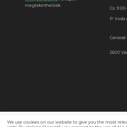
megtekinthetőek.
Cs: 9:00
P: Iroda
Generali
2600 Vác,
We use cookies on our website to give you the most rel