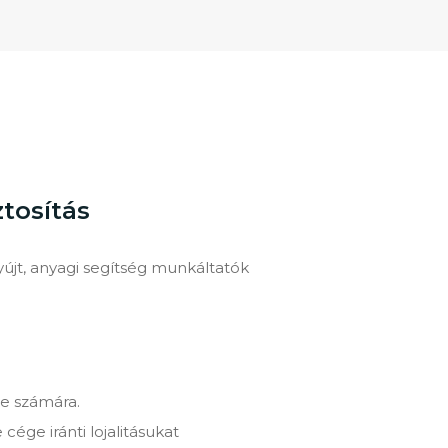
tosítás
jt, anyagi segítség munkáltatók
ge számára.
cége iránti lojalitásukat