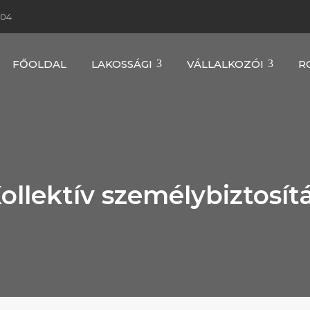
604
FŐOLDAL
LAKOSSÁGI
VÁLLALKOZÓI
R
ollektív személybiztosít