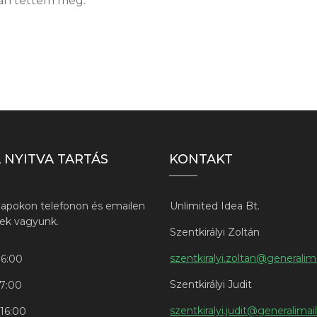
ban tettem meg.
 NYITVA TARTÁS
KONTAKT
apokon telefonon és emailen
Unlimited Idea Bt.
őek vagyunk.
Szentkirályi Zoltán
szentkiralyi.zoltan@generalima
16:00
Szentkirályi Judit
17:00
szentkiralyi.judit@generalimai
-16:00