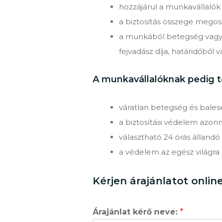
hozzájárul a munkavállalók
a biztosítás összege megos
a munkából betegség vagy b
fejvadász díja, határidőből
A munkavállalóknak pedig t
váratlan betegség és balese
a biztosítási védelem azonn
választható 24 órás álland
a védelem az egész világra k
Kérjen árajánlatot online
Árajánlat kérő neve:
*