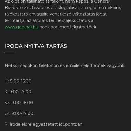
Az oldalon található tartalom, nem képezi a Generali
Biztosító Zrt. hivatalos állásfoglalását, a cég a termékeire,
tájékoztató anyagaira vonatkozó változtatás jogát
fenntartja, az aktuális terméktájékoztatók a
www.generali.hu
honlapon megtekinthetőek.
IRODA NYITVA TARTÁS
Hétköznapokon telefonon és emailen elérhetőek vagyunk.
H: 9:00-16:00
K: 9:00-17:00
Sz: 9:00-16:00
Cs: 9:00-17:00
P: Iroda előre egyeztetett időpontban.