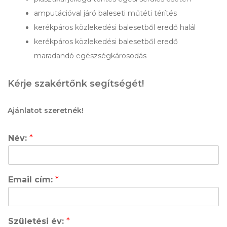
amputációval járó baleseti műtéti térítés
kerékpáros közlekedési balesetből eredő halál
kerékpáros közlekedési balesetből eredő
maradandó egészségkárosodás
Kérje szakértőnk segítségét!
Ajánlatot szeretnék!
Név:
*
Email cím:
*
Születési év:
*