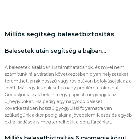
Milliós segítség balesetbiztosítás
Balesetek után segítség a bajban…
A balesetek általában kiszámíthatatlanok, és mivel nem
számítunk rá a váratlan következtében olyan helyzeteket
teremthet, amik hosszú vagy rövidtávon befolyásolják az a
jövőt. Már egy kis baleset is nagy problémát okozhat.
Gondoljunk csak bele, ha egy papírral megvágjuk az
ujjbegyünket. Ha pedig egy nagyobb baleset
következtében hosszú gyógyulási folyamatra van
szükségünk akkor pedig akár a jövedelem-kiesés és egyéb
extra kiadások is megterhelhetik a pénztárcánkat.
Milliós balesetbiztosítás 6 csomagja közül