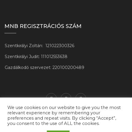
MNB REGISZTRÁCIÓS SZÁM
Szentkirályi Zoltán:
121022300326
Szentkirályi Judit: 111012553638
Gazdálkodó szervezet: 220100200489
We use cookies on our website to give you the most
relevant experience by remembering your
preferences and repeat visits. By clicking “Accept”,
you consent to the use of ALL the cookies.