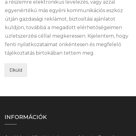
a részemre elektronikus levelezés, vagy azzal
egyenértékű más egyéni kommunikációs eszköz
útján gazdasági reklámot, biztosítási ajánlatot
küldjön, továbbá a megadott elérhetőségeimen
üzletszerzési céllal megkeressen. Kijelentem, hogy
fenti nyilatkozataimat önkéntesen és megfelelő
tájékoztatás birtokában tettem meg.
Elküld
INFORMÁCIÓK