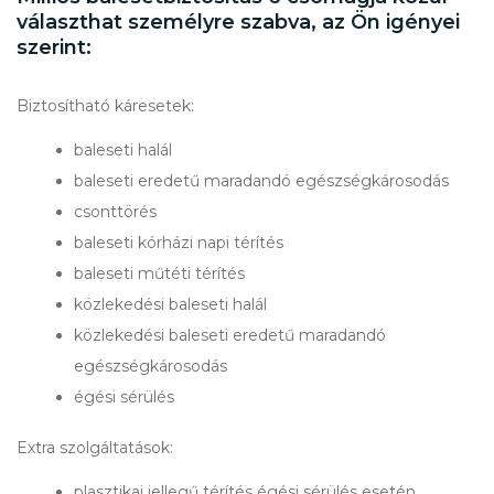
választhat személyre szabva, az Ön igényei
szerint:
Biztosítható káresetek:
baleseti halál
baleseti eredetű maradandó egészségkárosodás
csonttörés
baleseti kórházi napi térítés
baleseti műtéti térítés
közlekedési baleseti halál
közlekedési baleseti eredetű maradandó
egészségkárosodás
égési sérülés
Extra szolgáltatások:
plasztikai jellegű térítés égési sérülés esetén