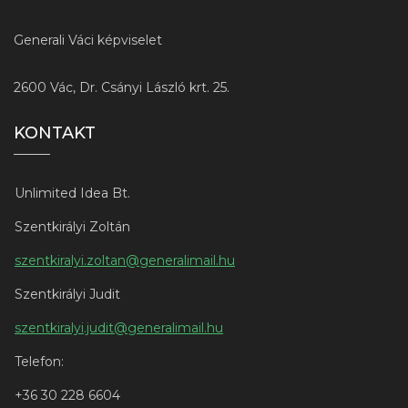
Generali Váci képviselet
2600 Vác, Dr. Csányi László krt. 25.
KONTAKT
Unlimited Idea Bt.
Szentkirályi Zoltán
szentkiralyi.zoltan@generalimail.hu
Szentkirályi Judit
szentkiralyi.judit@generalimail.hu
Telefon:
+3
6 30 228 6604