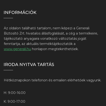
INFORMÁCIÓK
Az oldalon található tartalom, nem képezi a Generali
Biztosító Zrt. hivatalos állásfoglalását, a cég a termékeire,
tájékoztató anyagaira vonatkozó változtatás jogát
fenntartja, az aktuális terméktájékoztatók a
www.generali.hu
honlapon megtekinthetőek.
IRODA NYITVA TARTÁS
Hétköznapokon telefonon és emailen elérhetőek vagyunk.
H: 9:00-16:00
K: 9:00-17:00