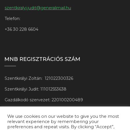
szentkiralyi.judit@generalimail.hu
Telefon:
+3
6 30 228 6604
MNB REGISZTRÁCIÓS SZÁM
Szentkirályi Zoltán:
121022300326
Szentkirályi Judit: 111012553638
Gazdálkodó szervezet: 220100200489
We use cookies on our website to give you the most
relevant experience by remembering your
preferences and repeat visits. By clicking “Accept”,