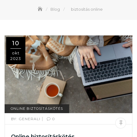
Blog
biztosítás online
10
okt
2023
ONLINE BIZTOSÍTÁSKÖTÉS
|
BY:
GENERALI
0
Online biztosításkötés